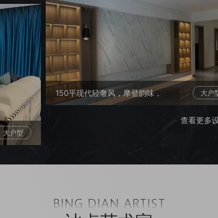
室
150平现代轻奢风，摩登韵味，
大户
时尚生活（云南映象）现代简约
查看更多
大户型
大户型