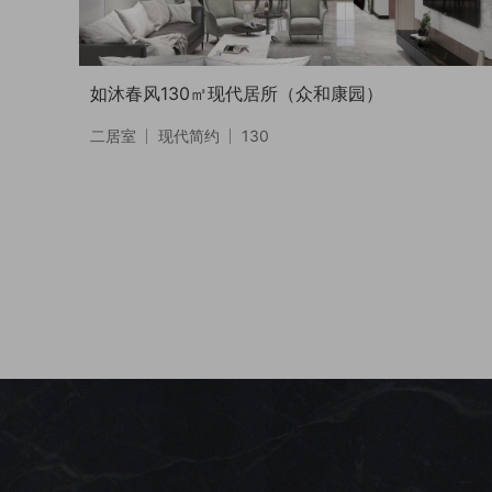
如沐春风130㎡现代居所（众和康园）
二居室
现代简约
130