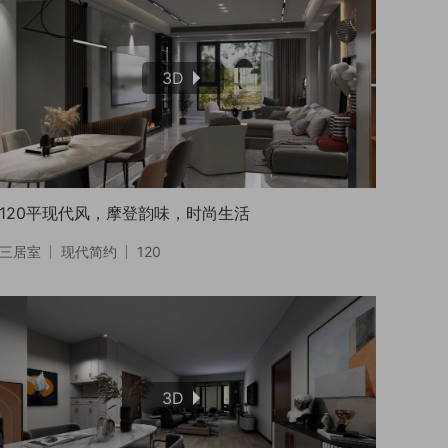
3D
120平现代风，摩登韵味，时尚生活
三居室
现代简约
120
3D