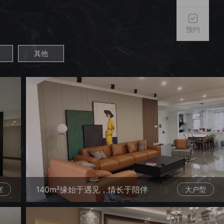
预约
亚
其他
140m²缘始于遇见，情长于陪伴
室
大户型
（云南映象）现代简约大户型