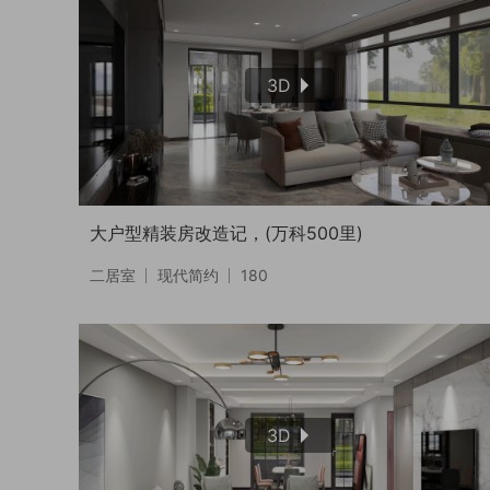
3D
大户型精装房改造记，(万科500里)
二居室
现代简约
180
3D