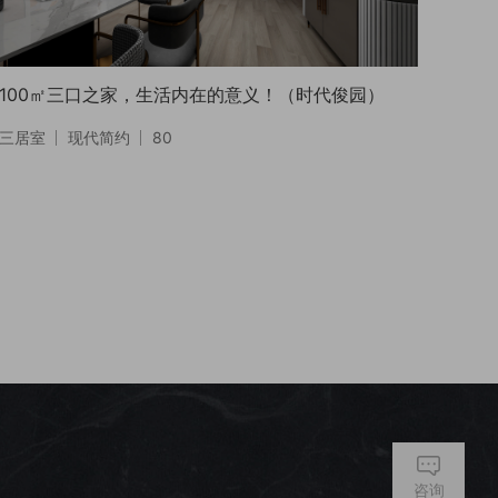
100㎡三口之家，生活内在的意义！（时代俊园）
三居室
现代简约
80
咨询