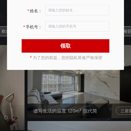
精品案例展示
*
姓名：
优选数干套精美案例，超万张照片供您欣赏
*
手机号：
欧式
中式
乡村田园
地中海
东南
领取
*
为了您的权益，您的隐私将被严格保密
谱写生活的温度 120m² 现代简
三居
约风（艺术家园）现代简约三居