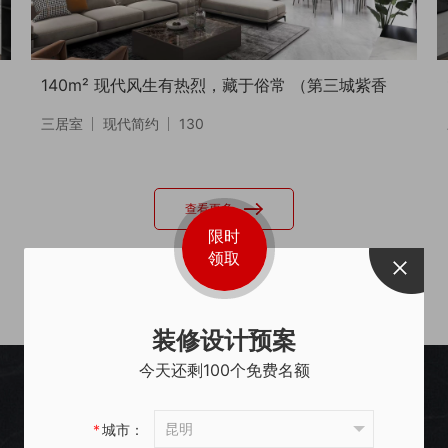
140m² 现代风生有热烈，藏于俗常 （第三城紫香
三居室
现代简约
130
园）
查看更多
限时
领取
装修设计预案
今天还剩100个免费名额
昆明
*
城市：