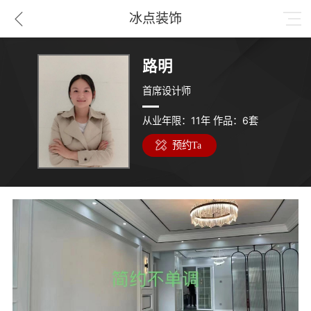
冰点装饰
路明
首席设计师
从业年限：11年
作品：6套
预约Ta