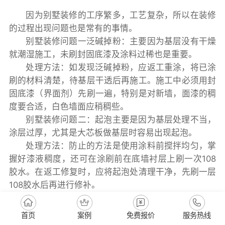
因为别墅装修的工序繁多，工艺复杂，所以在装修
的过程出现问题也是常有的事情。
别墅装修问题一泛碱掉粉：主要因为基层没有干燥
就潮湿施工，未刷封固底漆及涂料过稀也是重要。
处理方法：如发现泛碱掉粉，应返工重涂，将已涂
刷的材料清楚，待基层干透后再施工。施工中必须用封
固底漆（界面剂）先刷一遍，特别是对新墙，面漆的稠
度要合适，白色墙面应稍稠些。
别墅装修问题二：起泡主要是因为基层处理不当，
涂层过厚，尤其是大芯板做基层时容易出现起泡。
处理方法：防止的方法是使用涂料前搅拌均匀，掌
握好漆液稠度，还可在涂刷前在底墙衬层上刷一次108
胶水。在返工修复时，应将起泡处清理干净，先刷一层
108胶水后再进行修补。
别墅装修问题三流坠：主要原因是涂料粘度过低，
首页
案例
免费报价
服务热线
涂层太厚。施工中必须调好涂料的稠度，不能加水过